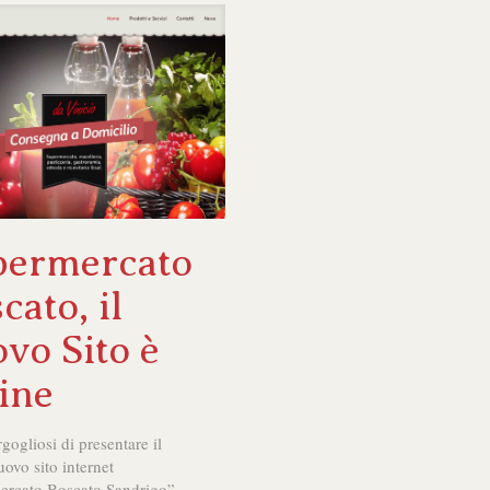
permercato
cato, il
vo Sito è
ine
gogliosi di presentare il
uovo sito internet
ercato Boscato Sandrigo”