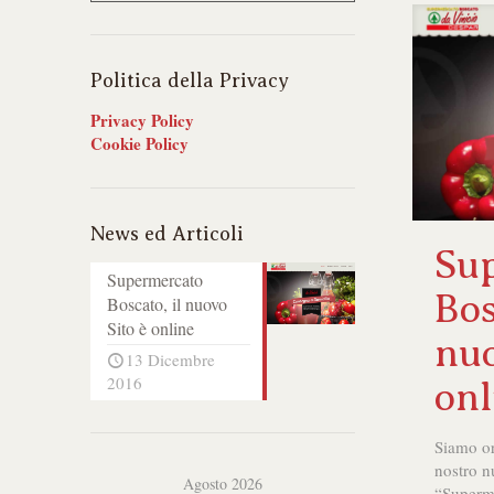
Politica della Privacy
Privacy Policy
Cookie Policy
News ed Articoli
Su
Supermercato
Bos
Boscato, il nuovo
Sito è online
nuo
13 Dicembre
2016
onl
Siamo or
nostro n
Agosto 2026
“Superm