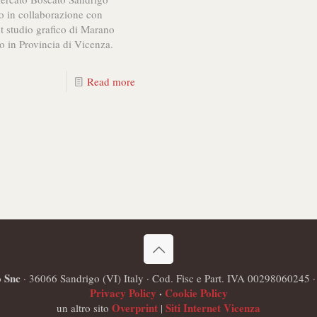
to in collaborazione con
t studio grafico di Marano
o in Provincia di Vicenza.
Read more
o Snc
· 36066 Sandrigo (VI) Italy · Cod. Fisc e Part. IVA 00298060245 
Privacy Policy
·
Cookie Policy
Overprint
Siti Internet Vicenza
un altro sito
|