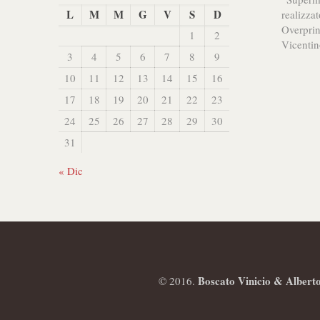
L
M
M
G
V
S
D
realizza
Overprin
1
2
Vicentin
3
4
5
6
7
8
9
10
11
12
13
14
15
16
17
18
19
20
21
22
23
24
25
26
27
28
29
30
31
« Dic
Boscato Vinicio & Albert
© 2016.