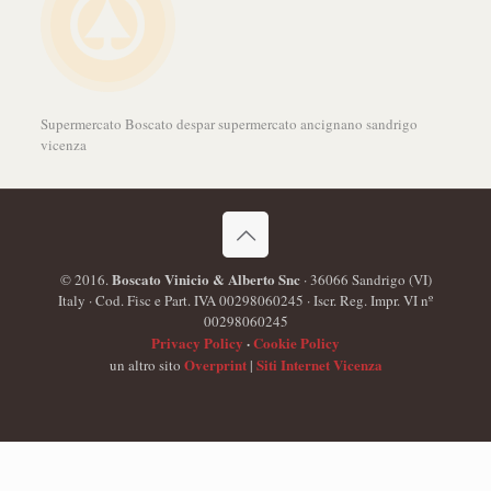
Supermercato Boscato despar supermercato ancignano sandrigo
vicenza
Boscato Vinicio & Alberto Snc
© 2016.
· 36066 Sandrigo (VI)
Italy · Cod. Fisc e Part. IVA 00298060245 · Iscr. Reg. Impr. VI nº
00298060245
Privacy Policy
·
Cookie Policy
Overprint
Siti Internet Vicenza
un altro sito
|