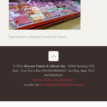
Supermercato a Sandrigo Vicenza da Vinicio
Boscato Vinicio & Alberto Snc
© 2016.
· 36066 Sandrigo (VI)
Italy · Cod. Fisc e Part. IVA 00298060245 · Iscr. Reg. Impr. VI nº
00298060245
Privacy Policy
·
Cookie Policy
Overprint
Siti Internet Vicenza
un altro sito
|