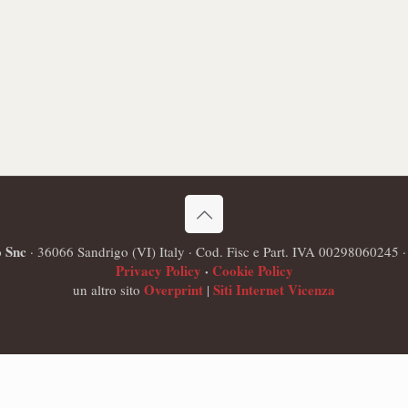
o Snc
· 36066 Sandrigo (VI) Italy · Cod. Fisc e Part. IVA 00298060245 
Privacy Policy
·
Cookie Policy
Overprint
Siti Internet Vicenza
un altro sito
|