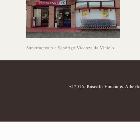
Supermercato a Sandrigo Vicenza da Vinicio
Boscato Vinicio & Albert
© 2016.