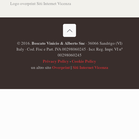
Logo overprint Siti Internet Vicenza
Boscato Vinicio & Alberto Snc
© 2016.
· 36066 Sandrigo (VI)
Italy · Cod. Fisc e Part. IVA 00298060245 · Iscr. Reg. Impr. VI nº
00298060245
Privacy Policy
·
Cookie Policy
Overprint
Siti Internet Vicenza
un altro sito
|